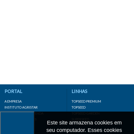
PORTAL
LINHAS
A EMPRESA
TOPSEED PREMIUM
INSTITUTO AGRISTAR
TOPSEED
DISTRIBUIDOR/REVENDA
TOPSEED GARDEN
LINKS IMPORTANTES
SUPERSEED
Este site armazena cookies em
CADASTRE-SE
seu computador. Esses cookies
MAPA DO SITE