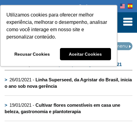
Onde comprar
Utilizamos cookies para oferecer melhor
turn to Content
experiência, melhorar o desempenho, analisar
como você interage em nosso site e
personalizar conteúdo.
IMPRENSA
Recusar Cookies
Aceitar Cookies
Home
Imprensa
filtro por arquivo de:
janeiro de 2021
>
26/01/2021 -
Linha Superseed, da Agristar do Brasil, inicia
o ano sob nova gerência
>
19/01/2021 -
Cultivar flores comestíveis em casa une
beleza, gastronomia e plantoterapia