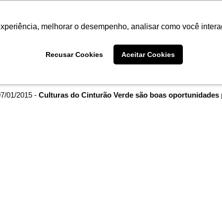
Termo de Conformidade
Informativo
Atendimento/SAC
experiência, melhorar o desempenho, analisar como você intera
AGRISTAR
INSTITUTO
NOT
Recusar Cookies
Aceitar Cookies
me
Imprensa
filtro por arquivo de:
janeiro de 2015
7/01/2015 -
Culturas do Cinturão Verde são boas oportunidades pa