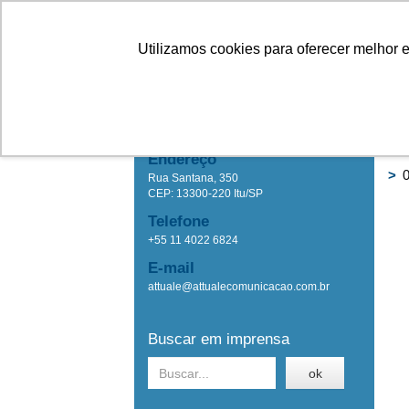
Linhas
Conheça a Agristar
Utilizamos cookies para oferecer melhor 
IMPRENSA
Ho
Attuale Comunicação
Endereço
>
0
Rua Santana, 350
CEP: 13300-220 Itu/SP
Telefone
+55 11 4022 6824
E-mail
attuale@attualecomunicacao.com.br
Buscar em imprensa
ok