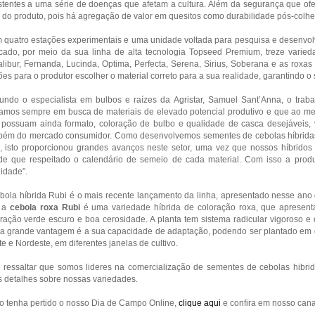
stentes a uma série de doenças que afetam a cultura. Além da segurança que o
l do produto, pois há agregação de valor em quesitos como durabilidade pós-colhei
quatro estações experimentais e uma unidade voltada para pesquisa e desenvolvi
cado, por meio da sua linha de alta tecnologia Topseed Premium, treze varied
libur, Fernanda, Lucinda, Optima, Perfecta, Serena, Sirius, Soberana e as roxa
es para o produtor escolher o material correto para a sua realidade, garantindo 
undo o especialista em bulbos e raízes da Agristar, Samuel Sant’Anna, o trab
tamos sempre em busca de materiais de elevado potencial produtivo e que ao m
 possuam ainda formato, coloração de bulbo e qualidade de casca desejáveis, 
bém do mercado consumidor. Como desenvolvemos sementes de cebolas híbridas 
, isto proporcionou grandes avanços neste setor, uma vez que nossos híbridos
de que respeitado o calendário de semeio de cada material. Com isso a produ
idade".
bola híbrida Rubi é o mais recente lançamento da linha, apresentado nesse ano 
 a
cebola roxa Rubi
é uma variedade híbrida de coloração roxa, que apresent
ração verde escuro e boa cerosidade. A planta tem sistema radicular vigoroso e 
a grande vantagem é a sua capacidade de adaptação, podendo ser plantado em d
e e Nordeste, em diferentes janelas de cultivo.
 ressaltar que somos lideres na comercialização de sementes de cebolas hibrida
 detalhes sobre nossas variedades.
o tenha pertido o nosso Dia de Campo Online,
clique aqui
e confira em nosso cana