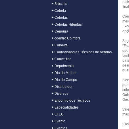
resi
+ Brócolis
fina
+ Cebola
Com 
+ Cebolas
mer
+ Cebolas Híbridas
Exca
opçõ
+ Cenoura
+ coentro Coimbra
Seg
+ Colheita
"Es
que
+ Coordenadores Técnicos de Vendas
tam
+ Couve-flor
país
des
+ Depoimento
qual
+ Dia da Mulher
+ Dia de Campo
A ce
que
+ Distribuidor
colo
+ Diversos
Outr
Oest
+ Encontro dos Técnicos
+ Especialidades
Vale
mais
+ ETEC
+ Evento
Cas
+ Eventos