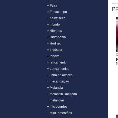
+ Feira
P
+ Fenacampo
+ heinz seed
+ hibrido
+ Híbridos
+ Hidroponia
+ Hortitec
+ Indústria
C
+ innova
R
+ lançamento
f
+ Lançamentos
+ linha de alfaces
+ mecanização
+ Melancia
+ melancia Rochedo
+ melancias
+ microverdes
+ Mini Pimentões