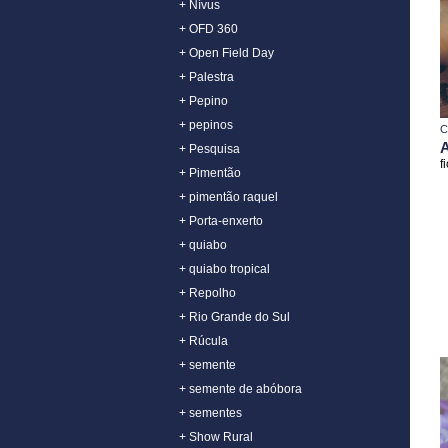
+ Nívus
+ OFD 360
+ Open Field Day
+ Palestra
+ Pepino
+ pepinos
C
+ Pesquisa
f
+ Pimentão
+ pimentão raquel
+ Porta-enxerto
+ quiabo
+ quiabo tropical
+ Repolho
+ Rio Grande do Sul
+ Rúcula
+ semente
+ semente de abóbora
+ sementes
+ Show Rural