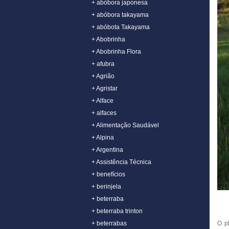
+ abóbora japonesa
+ abóbora takayama
+ abóbota Takayama
+ Abobrinha
+ Abobrinha Flora
+ afubra
+ Agrião
+ Agristar
+ Alface
+ alfaces
+ Alimentação Saudável
+ Alpina
+ Argentina
+ Assistência Técnica
+ benefícios
+ berinjela
+ beterraba
+ beterraba trinton
O p
+ beterrabas