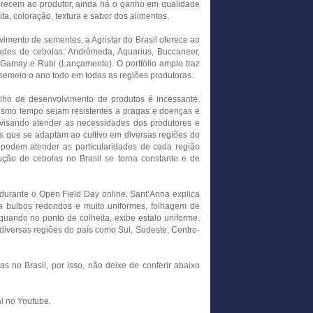
ferecem ao produtor, ainda há o ganho em qualidade
ta, coloração, textura e sabor dos alimentos.
mento de sementes, a Agristar do Brasil oferece ao
ades de cebolas: Andrômeda, Aquarius, Buccaneer,
s Gamay e Rubi (Lançamento). O portfólio amplo traz
o semeio o ano todo em todas as regiões produtoras.
alho de desenvolvimento de produtos é incessante.
esmo tempo sejam resistentes a pragas e doenças e
visando atender as necessidades dos produtores e
que se adaptam ao cultivo em diversas regiões do
 podem atender as particularidades de cada região
ção de cebolas no Brasil se torna constante e de
durante o Open Field Day online. Sant’Anna explica
a bulbos redondos e muito uniformes, folhagem de
quando no ponto de colheita, exibe estalo uniforme.
iversas regiões do país como Sul, Sudeste, Centro-
s no Brasil, por isso, não deixe de conferir abaixo
l no Youtube.