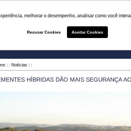
Termo de Conformidade
Informativo
Atendimento/SAC
experiência, melhorar o desempenho, analisar como você intera
A LINHA
PRODUTOS
ONDE COMPRAR
DEPOIME
Recusar Cookies
Aceitar Cookies
ONDE COMPRAR
me
Notícias
EMENTES HÍBRIDAS DÃO MAIS SEGURANÇA AO