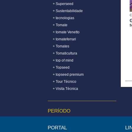
+ Superseed
+ Sustentabilidade
C
+ tecnologias
+ Tomate
f
+ tomate Venetto
+ tomateferrari
+ Tomates
+ Tomaticultura
+ top of mind
+ Topseed
+ topseed premium
+ Tour Técnico
+ Visita Técnica
PERÍODO
+ setembro de 2014
+ outubro de 2014
PORTAL
LI