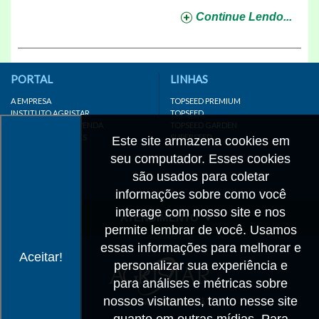
Continue Lendo...
PORTAL
LINHAS
A EMPRESA
TOPSEED PREMIUM
INSTITUTO AGRISTAR
TOPSEED
DISTRIBUIDOR/REVENDA
TOPSEED GARDEN
LINKS IMPORTANTES
SUPERSEED
Este site armazena cookies em
CADASTRE-SE
seu computador. Esses cookies
MAPA DO SITE
são usados para coletar
informações sobre como você
interage com nosso site e nos
ATENDIMENTO
permite lembrar de você. Usamos
CONTATO
essas informações para melhorar e
Aceitar!
personalizar sua experiência e
CADASTRO
para análises e métricas sobre
IMPRENSA
nossos visitantes, tanto nesse site
TRABALHE CONOSCO