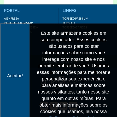
PORTAL
LINHAS
A EMPRESA
TOPSEED PREMIUM
INSTITUTO AGRISTAR
TOPSEED
DISTRIBUIDOR/REVENDA
TOPSEED GARDEN
LINKS IMPORTANTES
SUPERSEED
Este site armazena cookies em
CADASTRE-SE
seu computador. Esses cookies
MAPA DO SITE
são usados para coletar
informações sobre como você
interage com nosso site e nos
ATENDIMENTO
permite lembrar de você. Usamos
CONTATO
essas informações para melhorar e
Aceitar!
personalizar sua experiência e
CADASTRO
para análises e métricas sobre
IMPRENSA
nossos visitantes, tanto nesse site
TRABALHE CONOSCO
quanto em outras mídias. Para
obter mais informações sobre os
Matriz SP
cookies que usamos, leia nossa
+55 19 3514-7330