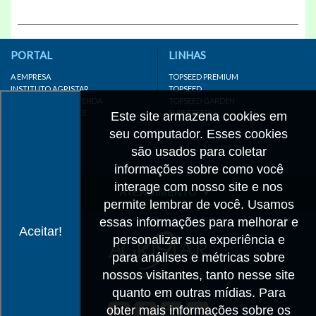
PORTAL
LINHAS
A EMPRESA
TOPSEED PREMIUM
INSTITUTO AGRISTAR
TOPSEED
DISTRIBUIDOR/REVENDA
TOPSEED GARDEN
LINKS IMPORTANTES
SUPERSEED
Este site armazena cookies em
CADASTRE-SE
seu computador. Esses cookies
MAPA DO SITE
são usados para coletar
informações sobre como você
interage com nosso site e nos
ATENDIMENTO
permite lembrar de você. Usamos
CONTATO
essas informações para melhorar e
Aceitar!
personalizar sua experiência e
CADASTRO
para análises e métricas sobre
IMPRENSA
nossos visitantes, tanto nesse site
TRABALHE CONOSCO
quanto em outras mídias. Para
obter mais informações sobre os