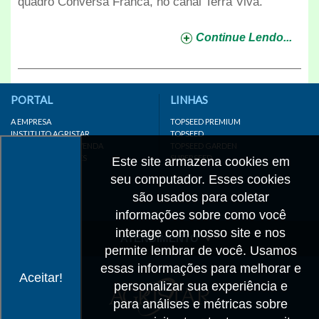
quadro Conversa Franca, no canal Terra Viva.
Continue Lendo...
PORTAL
LINHAS
A EMPRESA
TOPSEED PREMIUM
INSTITUTO AGRISTAR
TOPSEED
DISTRIBUIDOR/REVENDA
TOPSEED GARDEN
LINKS IMPORTANTES
SUPERSEED
Este site armazena cookies em
CADASTRE-SE
seu computador. Esses cookies
MAPA DO SITE
são usados para coletar
informações sobre como você
interage com nosso site e nos
ATENDIMENTO
permite lembrar de você. Usamos
CONTATO
essas informações para melhorar e
Aceitar!
personalizar sua experiência e
CADASTRO
para análises e métricas sobre
IMPRENSA