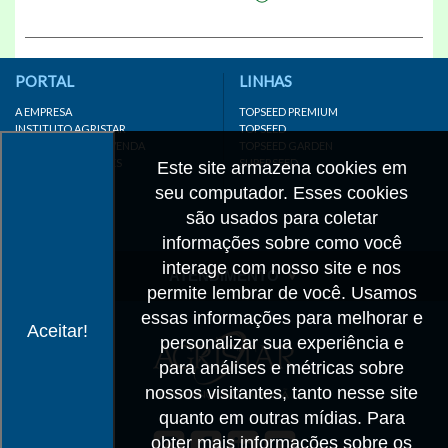
PORTAL
LINHAS
A EMPRESA
TOPSEED PREMIUM
INSTITUTO AGRISTAR
TOPSEED
DISTRIBUIDOR/REVENDA
TOPSEED GARDEN
LINKS IMPORTANTES
SUPERSEED
Este site armazena cookies em
CADASTRE-SE
seu computador. Esses cookies
MAPA DO SITE
são usados para coletar
informações sobre como você
interage com nosso site e nos
ATENDIMENTO
permite lembrar de você. Usamos
CONTATO
essas informações para melhorar e
Aceitar!
personalizar sua experiência e
CADASTRO
para análises e métricas sobre
IMPRENSA
nossos visitantes, tanto nesse site
TRABALHE CONOSCO
quanto em outras mídias. Para
obter mais informações sobre os