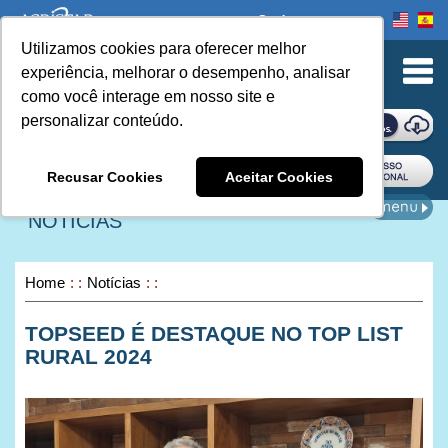
Onde comprar
Utilizamos cookies para oferecer melhor
urn to Content
experiência, melhorar o desempenho, analisar
como você interage em nosso site e
personalizar conteúdo.
ONDE COMPRAR
Recusar Cookies
Aceitar Cookies
NOTÍCIAS
Home
Notícias
TOPSEED É DESTAQUE NO TOP LIST
RURAL 2024