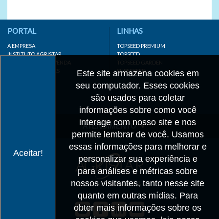
PORTAL
LINHAS
A EMPRESA
TOPSEED PREMIUM
INSTITUTO AGRISTAR
TOPSEED
DISTRIBUIDOR/REVENDA
TOPSEED GARDEN
LINKS IMPORTANTES
SUPERSEED
Este site armazena cookies em
CADASTRE-SE
seu computador. Esses cookies
MAPA DO SITE
são usados para coletar
informações sobre como você
interage com nosso site e nos
ATENDIMENTO
permite lembrar de você. Usamos
CONTATO
essas informações para melhorar e
Aceitar!
personalizar sua experiência e
CADASTRO
para análises e métricas sobre
IMPRENSA
nossos visitantes, tanto nesse site
TRABALHE CONOSCO
quanto em outras mídias. Para
obter mais informações sobre os
Matriz SP