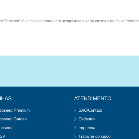
a"Topseed" foi a mais lembrada em pesquisa realizada em mais de mil entrevistas e
NHAS
ATENDIMENTO
opseed Premium
SAC/Contato
opseed Garden
Cadastro
opseed
Imprensa
SV
Trabalhe conosco