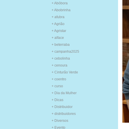
+ Abóbora
+ Abobrinha
+ afubra
+ Agrião
+ Agristar
+ alface
+ beterraba
+ campanha2025
+ cebolinha
+ cenoura
+ Cinturão Verde
+ coentro
+ curso
+ Dia da Mulher
+ Dicas
+ Distribuidor
+ distribuidores
+ Diversos
+ Evento