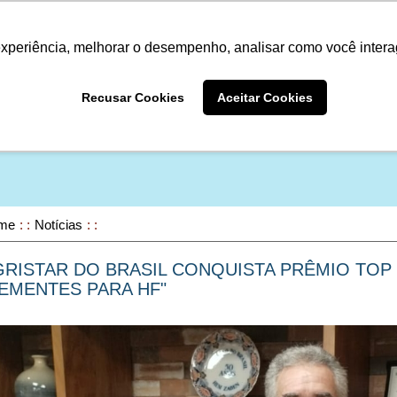
Termo de Conformidade
Informativo
Atendimento/SAC
experiência, melhorar o desempenho, analisar como você intera
A LINHA
PRODUTOS
ONDE COM
Recusar Cookies
Aceitar Cookies
ONDE COMPRAR
me
Notícias
GRISTAR DO BRASIL CONQUISTA PRÊMIO TOP
EMENTES PARA HF"