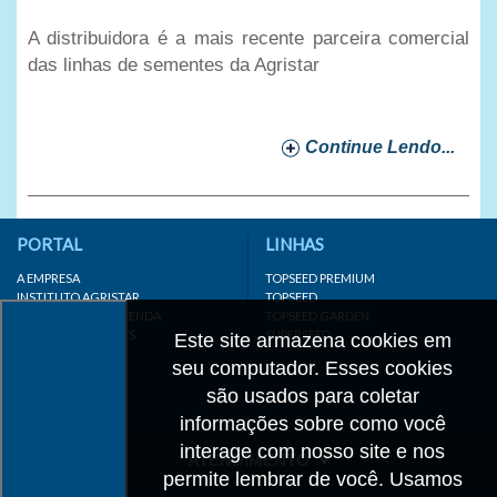
A distribuidora é a mais recente parceira comercial
das linhas de sementes da Agristar
Continue Lendo...
PORTAL
LINHAS
A EMPRESA
TOPSEED PREMIUM
INSTITUTO AGRISTAR
TOPSEED
DISTRIBUIDOR/REVENDA
TOPSEED GARDEN
LINKS IMPORTANTES
SUPERSEED
Este site armazena cookies em
CADASTRE-SE
seu computador. Esses cookies
MAPA DO SITE
são usados para coletar
informações sobre como você
interage com nosso site e nos
ATENDIMENTO
permite lembrar de você. Usamos