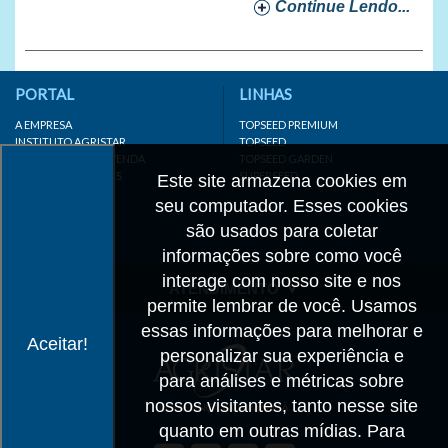
Continue Lendo...
PORTAL
LINHAS
A EMPRESA
TOPSEED PREMIUM
INSTITUTO AGRISTAR
TOPSEED
DISTRIBUIDOR/REVENDA
TOPSEED GARDEN
LINKS IMPORTANTES
SUPERSEED
Este site armazena cookies em
CADASTRE-SE
seu computador. Esses cookies
MAPA DO SITE
são usados para coletar
informações sobre como você
interage com nosso site e nos
ATENDIMENTO
permite lembrar de você. Usamos
CONTATO
essas informações para melhorar e
Aceitar!
personalizar sua experiência e
CADASTRO
para análises e métricas sobre
IMPRENSA
nossos visitantes, tanto nesse site
TRABALHE CONOSCO
quanto em outras mídias. Para