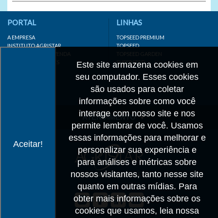
PORTAL
LINHAS
A EMPRESA
TOPSEED PREMIUM
INSTITUTO AGRISTAR
TOPSEED
DISTRIBUIDOR/REVENDA
TOPSEED GARDEN
LINKS IMPORTANTES
SUPERSEED
Este site armazena cookies em
CADASTRE-SE
seu computador. Esses cookies
MAPA DO SITE
são usados para coletar
informações sobre como você
interage com nosso site e nos
ATENDIMENTO
permite lembrar de você. Usamos
CONTATO
essas informações para melhorar e
Aceitar!
personalizar sua experiência e
CADASTRO
para análises e métricas sobre
IMPRENSA
nossos visitantes, tanto nesse site
TRABALHE CONOSCO
quanto em outras mídias. Para
obter mais informações sobre os
Matriz SP
cookies que usamos, leia nossa
+55 19 3514-7330