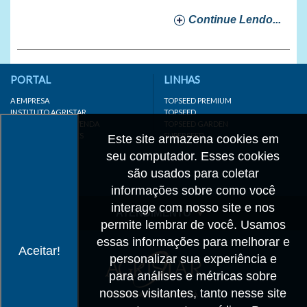
Continue Lendo...
PORTAL
LINHAS
A EMPRESA
TOPSEED PREMIUM
INSTITUTO AGRISTAR
TOPSEED
DISTRIBUIDOR/REVENDA
TOPSEED GARDEN
LINKS IMPORTANTES
SUPERSEED
Este site armazena cookies em
CADASTRE-SE
seu computador. Esses cookies
MAPA DO SITE
são usados para coletar
informações sobre como você
interage com nosso site e nos
ATENDIMENTO
permite lembrar de você. Usamos
CONTATO
essas informações para melhorar e
Aceitar!
personalizar sua experiência e
CADASTRO
para análises e métricas sobre
IMPRENSA
nossos visitantes, tanto nesse site
TRABALHE CONOSCO