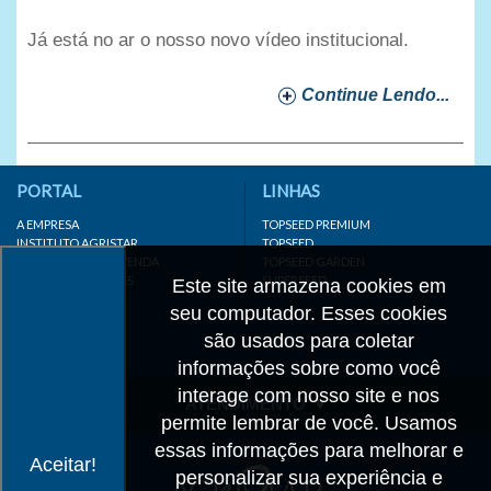
Já está no ar o nosso novo vídeo institucional.
Continue Lendo...
PORTAL
LINHAS
A EMPRESA
TOPSEED PREMIUM
INSTITUTO AGRISTAR
TOPSEED
DISTRIBUIDOR/REVENDA
TOPSEED GARDEN
LINKS IMPORTANTES
SUPERSEED
Este site armazena cookies em
CADASTRE-SE
seu computador. Esses cookies
MAPA DO SITE
são usados para coletar
informações sobre como você
interage com nosso site e nos
ATENDIMENTO
permite lembrar de você. Usamos
CONTATO
essas informações para melhorar e
Aceitar!
personalizar sua experiência e
CADASTRO