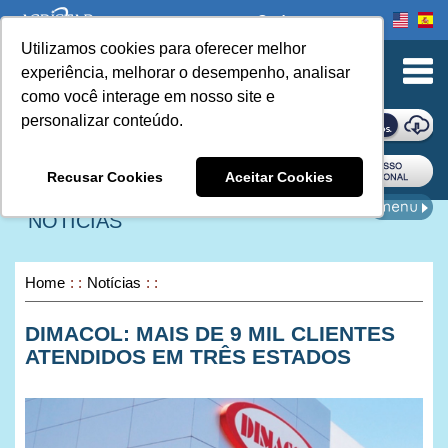
Onde comprar
Utilizamos cookies para oferecer melhor
urn to Content
experiência, melhorar o desempenho, analisar
como você interage em nosso site e
personalizar conteúdo.
ONDE COMPRAR
Recusar Cookies
Aceitar Cookies
NOTÍCIAS
Home
Notícias
DIMACOL: MAIS DE 9 MIL CLIENTES
ATENDIDOS EM TRÊS ESTADOS