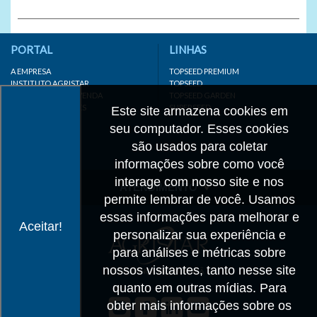
PORTAL
LINHAS
A EMPRESA
TOPSEED PREMIUM
INSTITUTO AGRISTAR
TOPSEED
DISTRIBUIDOR/REVENDA
TOPSEED GARDEN
LINKS IMPORTANTES
SUPERSEED
Este site armazena cookies em
CADASTRE-SE
seu computador. Esses cookies
MAPA DO SITE
são usados para coletar
informações sobre como você
interage com nosso site e nos
ATENDIMENTO
permite lembrar de você. Usamos
CONTATO
essas informações para melhorar e
Aceitar!
personalizar sua experiência e
CADASTRO
para análises e métricas sobre
IMPRENSA
nossos visitantes, tanto nesse site
TRABALHE CONOSCO
quanto em outras mídias. Para
obter mais informações sobre os
Matriz SP