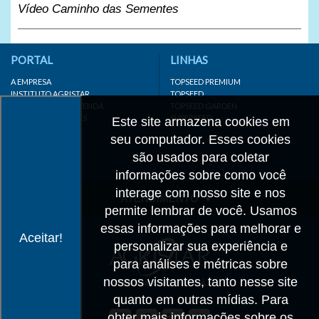
Vídeo Caminho das Sementes
PORTAL
LINHAS
A EMPRESA
TOPSEED PREMIUM
INSTITUTO AGRISTAR
TOPSEED
DISTRIBUIDOR/REVENDA
TOPSEED GARDEN
LINKS IMPORTANTES
SUPERSEED
Este site armazena cookies em
CADASTRE-SE
seu computador. Esses cookies
MAPA DO SITE
são usados para coletar
informações sobre como você
interage com nosso site e nos
ATENDIMENTO
permite lembrar de você. Usamos
CONTATO
essas informações para melhorar e
Aceitar!
personalizar sua experiência e
CADASTRO
para análises e métricas sobre
IMPRENSA
nossos visitantes, tanto nesse site
TRABALHE CONOSCO
quanto em outras mídias. Para
obter mais informações sobre os