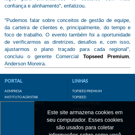
confiança e alinhamento", enfatizou.
"Pudemos falar sobre conceitos de gestão de equipe,
da carteira de clientes e, principalmente, do tempo e
foco de trabalho. O evento também foi a oportunidade
de verificarmos as diretrizes, desafios e, com isso,
ajustarmos o plano traçado para cada regional",
concluiu o gerente Comercial
Topseed Premium
,
Anderson Moreira.
PORTAL
LINHAS
A EMPRESA
TOPSEED PREMIUM
INSTITUTO AGRISTAR
TOPSEED
DISTRIBUIDOR/REVENDA
TOPSEED GARDEN
LINKS IMPORTANTES
SUPERSEED
Este site armazena cookies em
CADASTRE-SE
seu computador. Esses cookies
MAPA DO SITE
são usados para coletar