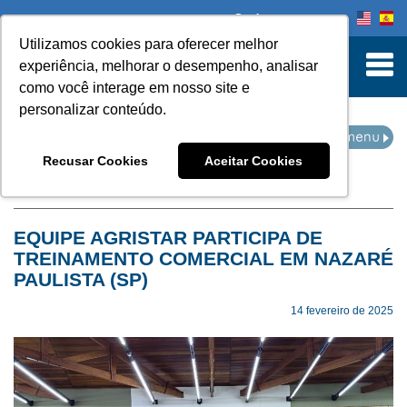
Onde comprar
Utilizamos cookies para oferecer melhor
turn to Content
experiência, melhorar o desempenho, analisar
como você interage em nosso site e
personalizar conteúdo.
EVENTOS
Recusar Cookies
Aceitar Cookies
Home
Eventos
EQUIPE AGRISTAR PARTICIPA DE
TREINAMENTO COMERCIAL EM NAZARÉ
PAULISTA (SP)
14 fevereiro de 2025