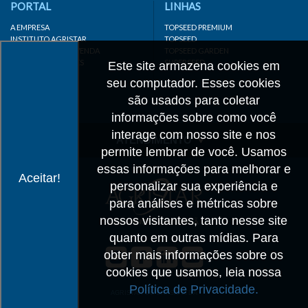
PORTAL
LINHAS
A EMPRESA
TOPSEED PREMIUM
INSTITUTO AGRISTAR
TOPSEED
DISTRIBUIDOR/REVENDA
TOPSEED GARDEN
LINKS IMPORTANTES
SUPERSEED
Este site armazena cookies em
CADASTRE-SE
seu computador. Esses cookies
MAPA DO SITE
são usados para coletar
informações sobre como você
interage com nosso site e nos
ATENDIMENTO
permite lembrar de você. Usamos
CONTATO
essas informações para melhorar e
Aceitar!
personalizar sua experiência e
CADASTRO
para análises e métricas sobre
IMPRENSA
nossos visitantes, tanto nesse site
TRABALHE CONOSCO
quanto em outras mídias. Para
obter mais informações sobre os
Matriz SP
cookies que usamos, leia nossa
+55 19 3514-7330
Política de Privacidade.
info@agristar.com.br
AGRISTAR DO BRASIL LTDA