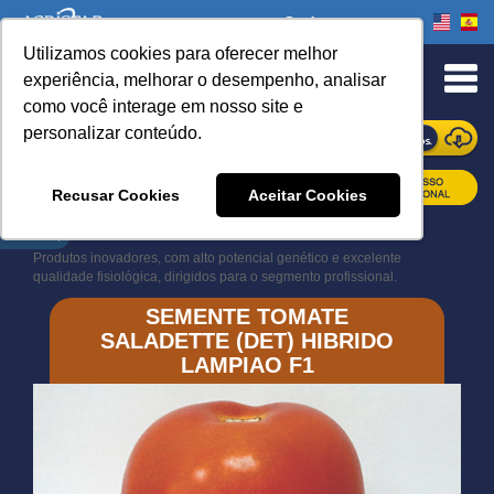
Onde comprar
Utilizamos cookies para oferecer melhor
experiência, melhorar o desempenho, analisar
como você interage em nosso site e
personalizar conteúdo.
ONDE COMPRAR
Recusar Cookies
Aceitar Cookies
Book Navigation
Produtos inovadores, com alto potencial genético e excelente
qualidade fisiológica, dirigidos para o segmento profissional.
SEMENTE TOMATE
SALADETTE (DET) HIBRIDO
LAMPIAO F1