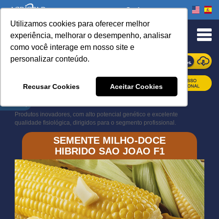
Onde comprar
Utilizamos cookies para oferecer melhor
experiência, melhorar o desempenho, analisar
como você interage em nosso site e
personalizar conteúdo.
ONDE COMPRAR
Recusar Cookies
Aceitar Cookies
Book Navigation
Produtos inovadores, com alto potencial genético e excelente
qualidade fisiológica, dirigidos para o segmento profissional.
SEMENTE MILHO-DOCE
HIBRIDO SAO JOAO F1