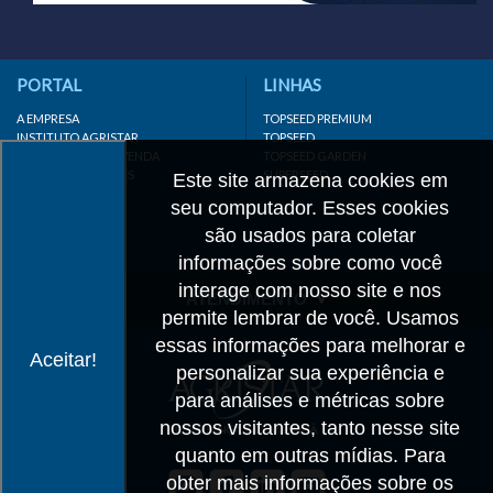
PORTAL
LINHAS
A EMPRESA
TOPSEED PREMIUM
INSTITUTO AGRISTAR
TOPSEED
DISTRIBUIDOR/REVENDA
TOPSEED GARDEN
LINKS IMPORTANTES
SUPERSEED
Este site armazena cookies em
CADASTRE-SE
seu computador. Esses cookies
MAPA DO SITE
são usados para coletar
informações sobre como você
interage com nosso site e nos
ATENDIMENTO
permite lembrar de você. Usamos
CONTATO
essas informações para melhorar e
Aceitar!
personalizar sua experiência e
CADASTRO
para análises e métricas sobre
IMPRENSA
nossos visitantes, tanto nesse site
TRABALHE CONOSCO
quanto em outras mídias. Para
obter mais informações sobre os