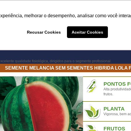
Termo de Conformidade
Informativo
Atendimento/SAC
experiência, melhorar o desempenho, analisar como você intera
A LINHA
PRODUTOS
ONDE COMPRAR
DEPOIME
Recusar Cookies
Aceitar Cookies
ONDE COMPRAR
xcelente qualidade fisiológica, dirigidos para o segmento profissional.
SEMENTE MELANCIA SEM SEMENTES HIBRIDA LOLA 
PONTOS 
Alta produtividad
frutos.
PLANTA
Vigorosa, bem ada
FRUTOS