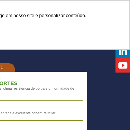
Onde comprar
ge em nosso site e personalizar conteúdo.
NTOS
DICAS
DÚVIDAS
NOTÍCIAS
EVENTOS
F1
FORTES
e, ótima resistência de polpa e uniformidade de
ptada e excelente cobertura foliar.