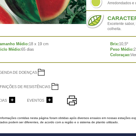
Arredondados e 
CARACTER
Excelente sabor, 
colheita.
amanho Médio:
18 x 19 cm
Brix:
10,5º
iclo Médio:
65 dias
Peso Médio:
2
Coloraçao:
Ve
GENDA DE DOENÇAS
FINIÇÕES DE RESISTÊNCIAS
CIAS
EVENTOS
 informações contidas nesta página foram obtidas após diversos ensaios em nossas estações exp
tados podem ser diferentes, de acordo com a região e o sistema de plantio utilizado.