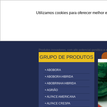
Linhas
Conheça a Agristar
Utilizamos cookies para oferecer melhor 
Produtos inovadores, com alto potencial genético e e
GRUPO DE PRODUTOS
+ ABOBORA
+ ABOBORA HIBRIDA
+ ABOBRINHA HIBRIDA
+ AGRIÃO
+ ALFACE AMERICANA
+ ALFACE CRESPA