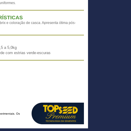
uniformes.
ÍSTICAS
brix e coloração de casca. Apresenta ótima pós-
,5 a 5,0kg
rde com estrias verde-escuras
erimentais. Os