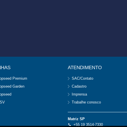
NHAS
ATENDIMENTO
opseed Premium
SAC/Contato
opseed Garden
Cadastro
opseed
Imprensa
SV
Trabalhe conosco
Matriz SP
+55 19 3514-7330