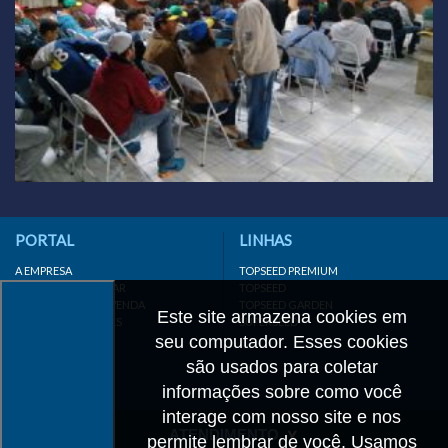
PORTAL
LINHAS
A EMPRESA
TOPSEED PREMIUM
INSTITUTO AGRISTAR
TOPSEED
DISTRIBUIDOR/REVENDA
TOPSEED GARDEN
Este site armazena cookies em
LINKS IMPORTANTES
SUPERSEED
seu computador. Esses cookies
CADASTRE-SE
MAPA DO SITE
são usados para coletar
informações sobre como você
interage com nosso site e nos
ATENDIMENTO
permite lembrar de você. Usamos