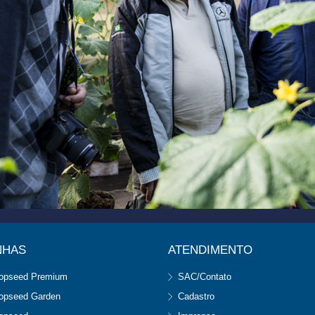
NHAS
ATENDIMENTO
opseed Premium
SAC/Contato
opseed Garden
Cadastro