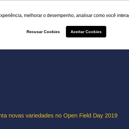
Termo de Conformidade
Informativo
Atendimento/SAC
experiência, melhorar o desempenho, analisar como você intera
A LINHA
PRODUTOS
ONDE COMPRAR
DEPOIME
Recusar Cookies
Aceitar Cookies
ONDE COMPRAR
ta novas variedades no Open Field Day 2019