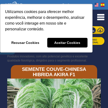
Onde comprar
Utilizamos cookies para oferecer melhor
experiência, melhorar o desempenho, analisar
como você interage em nosso site e
personalizar conteúdo.
ONDE COMPRAR
Recusar Cookies
Aceitar Cookies
Book Navigation
Produtos inovadores, com alto potencial genético e excelente
qualidade fisiológica, dirigidos para o segmento profissional.
SEMENTE COUVE-CHINESA
HIBRIDA AKIRA F1