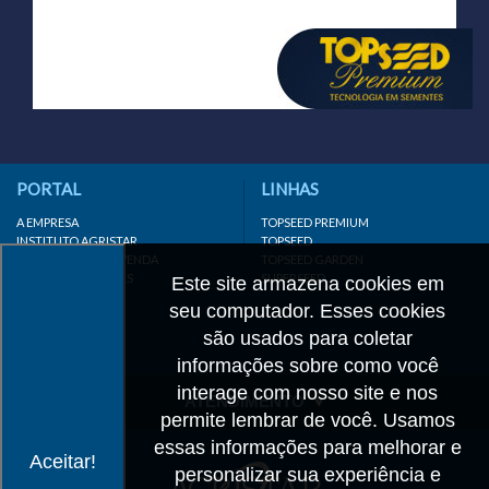
PORTAL
LINHAS
A EMPRESA
TOPSEED PREMIUM
INSTITUTO AGRISTAR
TOPSEED
DISTRIBUIDOR/REVENDA
TOPSEED GARDEN
LINKS IMPORTANTES
SUPERSEED
Este site armazena cookies em
CADASTRE-SE
seu computador. Esses cookies
MAPA DO SITE
são usados para coletar
informações sobre como você
interage com nosso site e nos
ATENDIMENTO
permite lembrar de você. Usamos
CONTATO
essas informações para melhorar e
Aceitar!
personalizar sua experiência e
CADASTRO