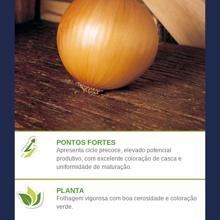
PONTOS FORTES
Apresenta ciclo precoce, elevado potencial
produtivo, com excelente coloração de casca e
uniformidade de maturação.
PLANTA
Folhagem vigorosa com boa cerosidade e coloração
verde.