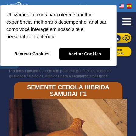
Onde comprar
Utilizamos cookies para oferecer melhor
experiência, melhorar o desempenho, analisar
como você interage em nosso site e
personalizar conteúdo.
ONDE COMPRAR
Recusar Cookies
Aceitar Cookies
Book Navigation
Produtos inovadores, com alto potencial genético e excelente
qualidade fisiológica, dirigidos para o segmento profissional.
SEMENTE CEBOLA HIBRIDA
SAMURAI F1