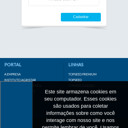
Cadastrar
PORTAL
LINHAS
A EMPRESA
TOPSEED PREMIUM
INSTITUTO AGRISTAR
TOPSEED
DISTRIBUIDOR/REVENDA
TOPSEED GARDEN
Este site armazena cookies em
LINKS IMPORTANTES
SUPERSEED
CADASTRE-SE
seu computador. Esses cookies
MAPA DO SITE
são usados para coletar
informações sobre como você
interage com nosso site e nos
ATENDIMENTO
permite lembrar de você. Usamos