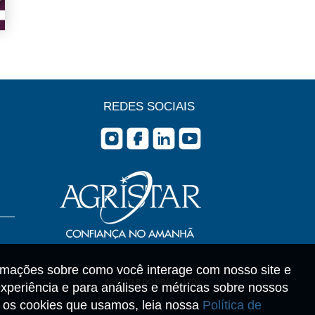
REDES SOCIAIS
rmações sobre como você interage com nosso site e
AGRISTAR DO BRASIL LTDA
xperiência e para análises e métricas sobre nossos
re os cookies que usamos, leia nossa
Política de