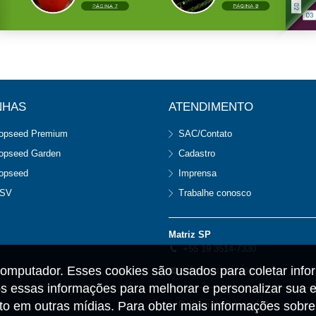
NHAS
ATENDIMENTO
opseed Premium
SAC/Contato
opseed Garden
Cadastro
opseed
Imprensa
SV
Trabalhe conosco
Matriz SP
+55 19 3514-7330
omputador. Esses cookies são usados para coletar info
info@agristar.com.br
 essas informações para melhorar e personalizar sua e
anto em outras mídias. Para obter mais informações sob
Política de Privacidade