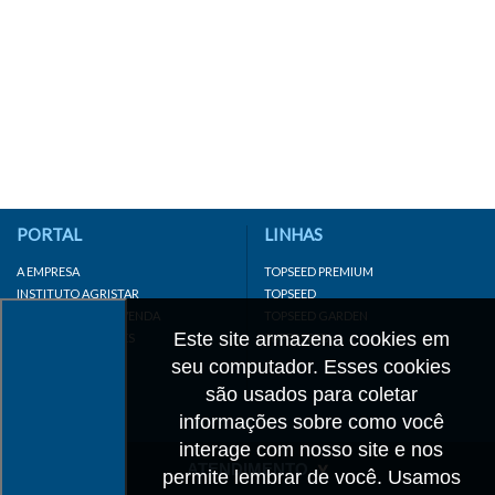
PORTAL
LINHAS
A EMPRESA
TOPSEED PREMIUM
INSTITUTO AGRISTAR
TOPSEED
DISTRIBUIDOR/REVENDA
TOPSEED GARDEN
Este site armazena cookies em
LINKS IMPORTANTES
SUPERSEED
CADASTRE-SE
seu computador. Esses cookies
MAPA DO SITE
são usados para coletar
informações sobre como você
interage com nosso site e nos
ATENDIMENTO
permite lembrar de você. Usamos