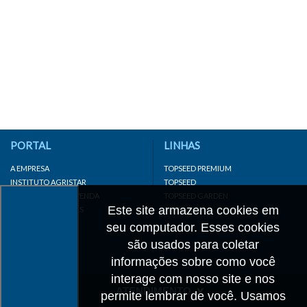
PORTAL
LINHAS
A EMPRESA
TOPSEED PREMIUM
INSTITUTO AGRISTAR
TOPSEED
DISTRIBUIDOR/REVENDA
TOPSEED GARDEN
Este site armazena cookies em
LINKS IMPORTANTES
SUPERSEED
CADASTRE-SE
seu computador. Esses cookies
MAPA DO SITE
são usados para coletar
informações sobre como você
interage com nosso site e nos
ATENDIMENTO
permite lembrar de você. Usamos