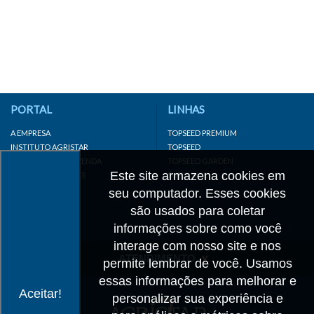
PORTAL
LINHAS
A EMPRESA
TOPSEED PREMIUM
INSTITUTO AGRISTAR
TOPSEED
DISTRIBUIDOR/REVENDA
TOPSEED GARDEN
Este site armazena cookies em
LINKS IMPORTANTES
SUPERSEED
CADASTRE-SE
seu computador. Esses cookies
MAPA DO SITE
são usados para coletar
informações sobre como você
interage com nosso site e nos
ATENDIMENTO
permite lembrar de você. Usamos
essas informações para melhorar e
CONTATO
Aceitar!
personalizar sua experiência e
CADASTRO