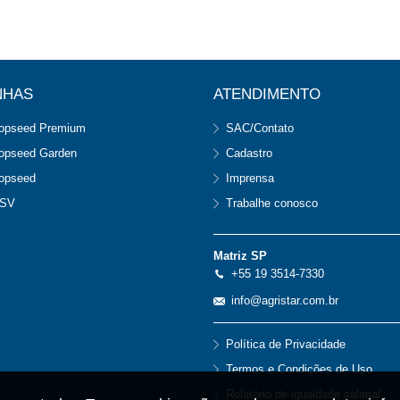
NHAS
ATENDIMENTO
opseed Premium
SAC/Contato
opseed Garden
Cadastro
opseed
Imprensa
SV
Trabalhe conosco
Matriz SP
+55 19 3514-7330
info@agristar.com.br
Política de Privacidade
Termos e Condições de Uso
Relatório de igualdade salárial