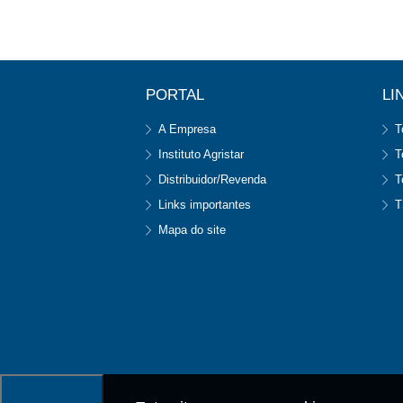
PORTAL
LI
A Empresa
T
Instituto Agristar
T
Distribuidor/Revenda
T
Links importantes
T
Mapa do site