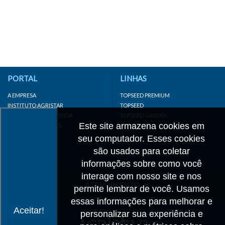
PORTAL
LINHAS
A EMPRESA
TOPSEED PREMIUM
INSTITUTO AGRISTAR
TOPSEED
DISTRIBUIDOR/REVENDA
TOPSEED GARDEN
Este site armazena cookies em
LINKS IMPORTANTES
SUPERSEED
CADASTRE-SE
seu computador. Esses cookies
MAPA DO SITE
são usados para coletar
informações sobre como você
interage com nosso site e nos
ATENDIMENTO
permite lembrar de você. Usamos
essas informações para melhorar e
CONTATO
Aceitar!
personalizar sua experiência e
CADASTRO