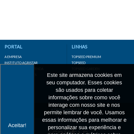
PORTAL
LINHAS
A EMPRESA
TOPSEED PREMIUM
INSTITUTO AGRISTAR
TOPSEED
DISTRIBUIDOR/REVENDA
TOPSEED GARDEN
Este site armazena cookies em
LINKS IMPORTANTES
SUPERSEED
CADASTRE-SE
seu computador. Esses cookies
MAPA DO SITE
são usados para coletar
informações sobre como você
interage com nosso site e nos
ATENDIMENTO
permite lembrar de você. Usamos
essas informações para melhorar e
CONTATO
Aceitar!
personalizar sua experiência e
CADASTRO