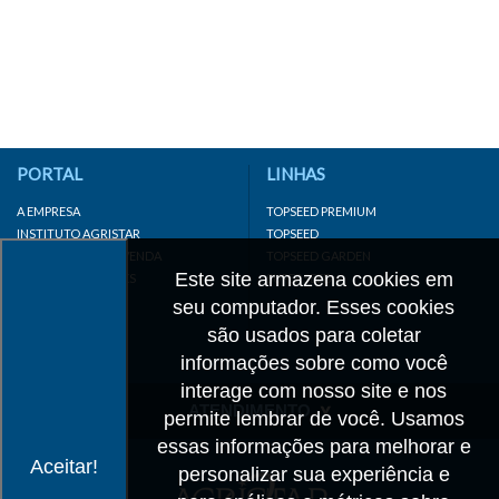
PORTAL
LINHAS
A EMPRESA
TOPSEED PREMIUM
INSTITUTO AGRISTAR
TOPSEED
DISTRIBUIDOR/REVENDA
TOPSEED GARDEN
Este site armazena cookies em
LINKS IMPORTANTES
SUPERSEED
CADASTRE-SE
seu computador. Esses cookies
MAPA DO SITE
são usados para coletar
informações sobre como você
interage com nosso site e nos
ATENDIMENTO
permite lembrar de você. Usamos
essas informações para melhorar e
CONTATO
Aceitar!
personalizar sua experiência e
CADASTRO