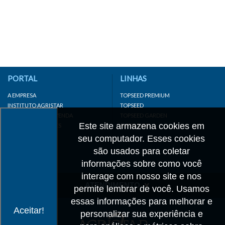
PORTAL
LINHAS
A EMPRESA
TOPSEED PREMIUM
INSTITUTO AGRISTAR
TOPSEED
DISTRIBUIDOR/REVENDA
TOPSEED GARDEN
Este site armazena cookies em
LINKS IMPORTANTES
SUPERSEED
CADASTRE-SE
seu computador. Esses cookies
MAPA DO SITE
são usados para coletar
informações sobre como você
interage com nosso site e nos
ATENDIMENTO
permite lembrar de você. Usamos
essas informações para melhorar e
CONTATO
Aceitar!
personalizar sua experiência e
CADASTRO