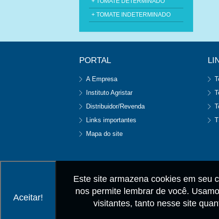
+ TOMATE DETERMINADO
+ TOMATE INDETERMINADO
PORTAL
LI
A Empresa
T
Instituto Agristar
T
Distribuidor/Revenda
T
Links importantes
T
Mapa do site
Este site armazena cookies em seu c
nos permite lembrar de você. Usamos
Aceitar!
visitantes, tanto nesse site qu