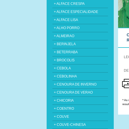
+ ALFACE CRESPA
+ ALFACE ESPECIALIDADE
+ ALFACE LISA
+ ALHO PORRO
C
+ ALMEIRAO
R
+ BERINJELA
+ BETERRABA
LE
+ BROCOLIS
+ CEBOLA
DE
+ CEBOLINHA
+ CENOURA DE INVERNO
+ CENOURA DE VERAO
* As
+ CHICORIA
resul
+ COENTRO
+ COUVE
+ COUVE-CHINESA