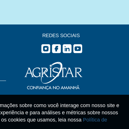
REDES SOCIAIS
rmações sobre como você interage com nosso site e
AGRISTAR DO BRASIL LTDA
xperiência e para análises e métricas sobre nossos
re os cookies que usamos, leia nossa
Política de