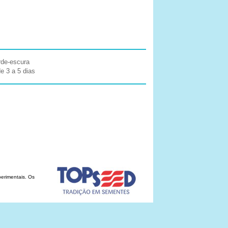
rde-escura
de 3 a 5 dias
erimentais. Os