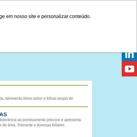
Onde comprar
ge em nosso site e personalizar conteúdo.
PRAR
DICAS
DÚVIDAS
NOTÍCIAS
EVENTOS
a. Apresenta ótimo sabor e folhas largas de
AS
a tolerância ao pendoamento precoce e apresenta
 de área. Tolerante a doenças foliares.