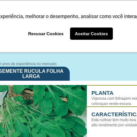
Termo de Conformidade
Informativo
Atendimento/SAC
experiência, melhorar o desempenho, analisar como você intera
A LINHA
PRODUTOS
ONDE COM
Recusar Cookies
Aceitar Cookies
ONDE COMPRAR
50 anos de experiência no mercado.
SEMENTE RUCULA FOLHA
LARGA
PLANTA
Vigorosa com folhagem eret
coloraçao verde-escura.
CARACTERÍSTIC
Esta cultivar tem muito bo
alto rendimento por unidade