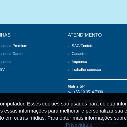
NHAS
ATENDIMENTO
opseed Premium
SAC/Contato
opseed Garden
Cadastro
opseed
Imprensa
SV
Trabalhe conosco
Matriz SP
+55 19 3514-7330
info@agristar.com.br
omputador. Esses cookies são usados para coletar info
 essas informações para melhorar e personalizar sua e
Política de Privacidade
anto em outras mídias. Para obter mais informações sob
Termos e Condições de Uso
Privacidade.