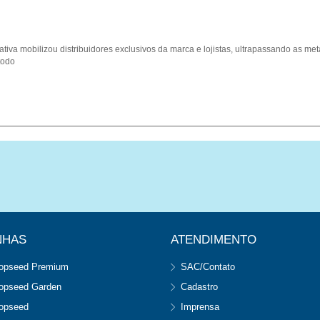
iativa mobilizou distribuidores exclusivos da marca e lojistas, ultrapassando as 
todo
NHAS
ATENDIMENTO
opseed Premium
SAC/Contato
opseed Garden
Cadastro
opseed
Imprensa