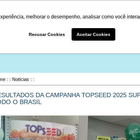
Termo de Conformidade
Informativo
Atendimento/SAC
experiência, melhorar o desempenho, analisar como você intera
A LINHA
PRODUTOS
ONDE COM
Recusar Cookies
Aceitar Cookies
ONDE COMPRAR
me
Notícias
ESULTADOS DA CAMPANHA TOPSEED 2025 SU
ODO O BRASIL