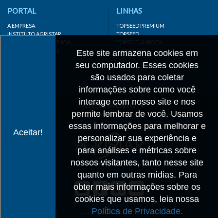
PORTAL
LINHAS
A EMPRESA
TOPSEED PREMIUM
INSTITUTO AGRISTAR
TOPSEED
DISTRIBUIDOR/REVENDA
TOPSEED GARDEN
LINKS IMPORTANTES
SUPERSEED
Este site armazena cookies em
CADASTRE-SE
seu computador. Esses cookies
MAPA DO SITE
são usados para coletar
informações sobre como você
interage com nosso site e nos
ATENDIMENTO
permite lembrar de você. Usamos
CONTATO
essas informações para melhorar e
Aceitar!
personalizar sua experiência e
CADASTRO
para análises e métricas sobre
IMPRENSA
nossos visitantes, tanto nesse site
TRABALHE CONOSCO
quanto em outras mídias. Para
obter mais informações sobre os
Matriz SP
cookies que usamos, leia nossa
+55 19 3514-7330
Política de Privacidade.
info@agristar.com.br
AGRISTAR DO BRASIL LTDA