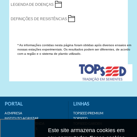
LEGENDA DE DOENÇAS
DEFINIÇÕES DE RESISTÊNCIAS
* As informações contidas nesta página foram obtidas após diversos ensaios em
nossas estações experimentais. Os resultados podem ser diferentes, de acordo
com a região e o sistema de plantio utilizado.
PORTAL
LINHAS
A EMPRESA
TOPSEED PREMIUM
INSTITUTO AGRISTAR
TOPSEED
DISTRIBUIDOR/REVENDA
TOPSEED GARDEN
LINKS IMPORTANTES
SUPERSEED
Este site armazena cookies em
CADASTRE-SE