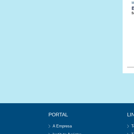
M
f
PORTAL
LI
A Empresa
T