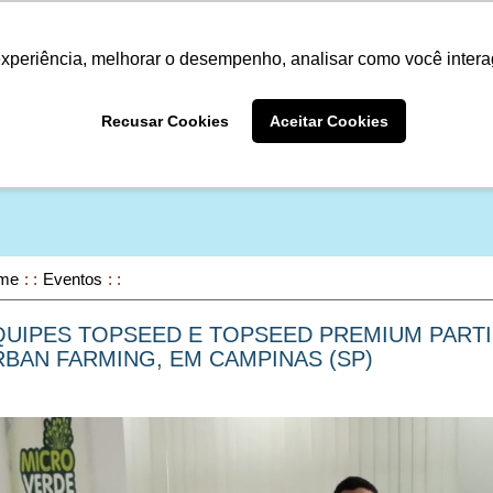
Termo de Conformidade
Informativo
Atendimento/SAC
experiência, melhorar o desempenho, analisar como você intera
A LINHA
PRODUTOS
ONDE COM
Recusar Cookies
Aceitar Cookies
ONDE COMPRAR
me
Eventos
QUIPES TOPSEED E TOPSEED PREMIUM PART
BAN FARMING, EM CAMPINAS (SP)