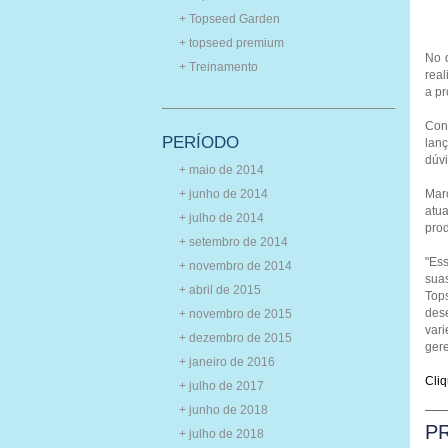
+ Topseed Garden
+ topseed premium
No d
+ Treinamento
real
a pr
Con
PERÍODO
lanç
dúvi
+ maio de 2014
Marc
+ junho de 2014
atua
+ julho de 2014
pro
+ setembro de 2014
"
Ess
+ novembro de 2014
sua
+ abril de 2015
Top
des
+ novembro de 2015
vari
+ dezembro de 2015
gere
+ janeiro de 2016
Cliq
+ julho de 2017
+ junho de 2018
P
+ julho de 2018