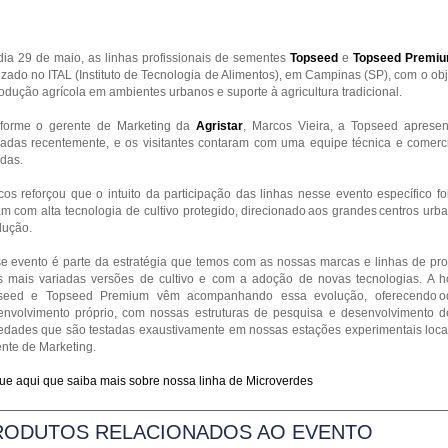
ia 29 de maio, as linhas profissionais de sementes
Topseed
e
Topseed Premi
izado no ITAL (Instituto de Tecnologia de Alimentos), em Campinas (SP), com o obj
odução agrícola em ambientes urbanos e suporte à agricultura tradicional.
forme o gerente de Marketing da
Agristar
, Marcos Vieira, a Topseed aprese
adas recentemente, e os visitantes contaram com uma equipe técnica e comerci
das.
os reforçou que o intuito da participação das linhas nesse evento específico f
m com alta tecnologia de cultivo protegido, direcionado aos grandes centros urb
dução.
e evento é parte da estratégia que temos com as nossas marcas e linhas de p
s mais variadas versões de cultivo e com a adoção de novas tecnologias. A ho
seed e Topseed Premium vêm acompanhando essa evolução, oferecendo o
envolvimento próprio, com nossas estruturas de pesquisa e desenvolvimento de
edades que são testadas exaustivamente em nossas estações experimentais locali
nte de Marketing.
ue aqui que saiba mais sobre nossa linha de Microverdes
RODUTOS RELACIONADOS AO EVENTO