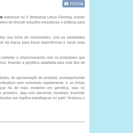
um
estiveram no V Workshop Urban Farming, evento
etivo de discutir soluções inovadoras e práticas para
ntou sua linha de microverdes, com as variedades
al da marca para trocar experiências e sanar suas
oi estreitar o relacionamento com os produtores que
anos, levando a genética adaptada para este tipo de
rodutos, de aproximação do produtor, acompanhando
rticultura vem evoluindo rapidamente, e as linhas
que há de mais moderno em genética, seja no
 produtos, seja com parcerias mundiais, trazendo
zadas em regiões estratégicas no país", finalizou o