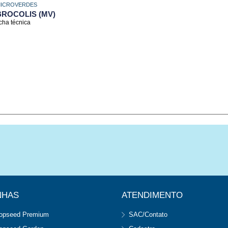
ICROVERDES
BROCOLIS (MV)
icha técnica
NHAS
ATENDIMENTO
opseed Premium
SAC/Contato