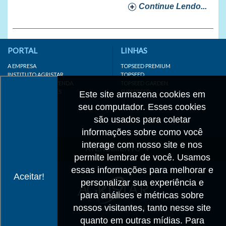
Continue Lendo...
PORTAL
LINHAS
A EMPRESA
TOPSEED PREMIUM
INSTITUTO AGRISTAR
TOPSEED
DISTRIBUIDOR/REVENDA
TOPSEED GARDEN
LINKS IMPORTANTES
SUPERSEED
Este site armazena cookies em
CADASTRE-SE
seu computador. Esses cookies
MAPA DO SITE
são usados para coletar
informações sobre como você
interage com nosso site e nos
ATENDIMENTO
permite lembrar de você. Usamos
CONTATO
essas informações para melhorar e
Aceitar!
personalizar sua experiência e
CADASTRO
para análises e métricas sobre
IMPRENSA
nossos visitantes, tanto nesse site
TRABALHE CONOSCO
quanto em outras mídias. Para