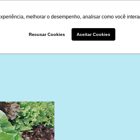
Termo de Conformidade
Informativo
Atendimento/SAC
experiência, melhorar o desempenho, analisar como você intera
A LINHA
PRODUTOS
ONDE COM
Recusar Cookies
Aceitar Cookies
ONDE COMPRAR