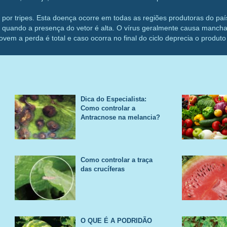
do por tripes. Esta doença ocorre em todas as regiões produtoras do p
 quando a presença do vetor é alta. O vírus geralmente causa manchas
 jovem a perda é total e caso ocorra no final do ciclo deprecia o produ
são as mesmas do LMV e tem base na produção de mudas sadias, aplic
lturas e eliminação de plantas hospedeiras para reduzir a população d
Dica do Especialista:
SAS
Como controlar a
Antracnose na melancia?
Como controlar a traça
das crucíferas
O QUE É A PODRIDÃO