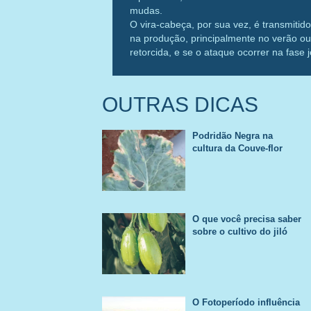
mudas.
O vira-cabeça, por sua vez, é transmiti
na produção, principalmente no verão ou
retorcida, e se o ataque ocorrer na fase
das plantas atacadas.
As medidas de controle do vira-cabeça 
no pré-plantio, assim como rotação de cu
OUTRAS DICAS
SILVIO NAKAGAWA
Podridão Negra na
ESPECIALISTAS BRÁSSICAS E FOLHO
cultura da Couve-flor
O que você precisa saber
sobre o cultivo do jiló
O Fotoperíodo influência