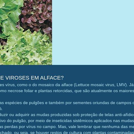
E VIROSES EM ALFACE?
ntes vírus, como o do mosaico da alface (Lettuce mosaic virus, LMV). J
mo necrose foliar e plantas retorcidas, que são atualmente os maiore
as espécies de pulgões e também por sementes oriundas de campos 
%.
uzir ou adquirir as mudas produzidas sob proteção de telas anti-afídi
vo do pulgão, por meio de inseticidas sistêmicos aplicados nas mudas
s perdas por vírus no campo. Mas, vale lembrar que nenhuma das me
fechado, ou seja, se houver restos de cultura com plantas contaminadas