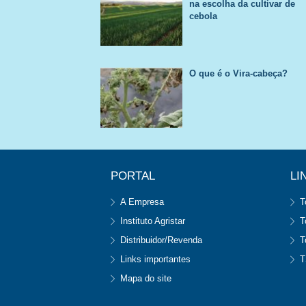
na escolha da cultivar de
cebola
O que é o Vira-cabeça?
PORTAL
LI
A Empresa
T
Instituto Agristar
T
Distribuidor/Revenda
T
Links importantes
T
Mapa do site