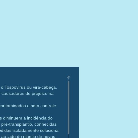
á o Tospovirus ou vira-cabeça,
s causadores de prejuízo na
contaminados e sem controle
os diminuem a incidência do
 pré-transplantio, conhecidas
didas isoladamente soluciona
 ao lado do plantio de novas