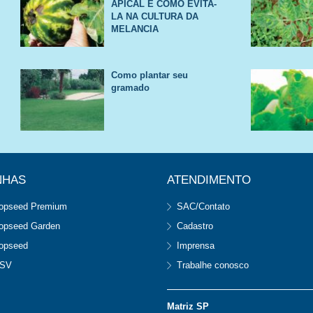
APICAL E COMO EVITA-
LA NA CULTURA DA
MELANCIA
Como plantar seu
gramado
NHAS
ATENDIMENTO
opseed Premium
SAC/Contato
opseed Garden
Cadastro
opseed
Imprensa
SV
Trabalhe conosco
Matriz SP