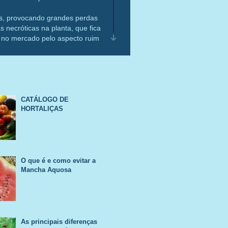
aís, provocando grandes perdas
 necróticas na planta, que fica
to no mercado pelo aspecto ruim
ação do inseticida no campo e
o tripes".
CATÁLOGO DE
HORTALIÇAS
O que é e como evitar a
Mancha Aquosa
As principais diferenças