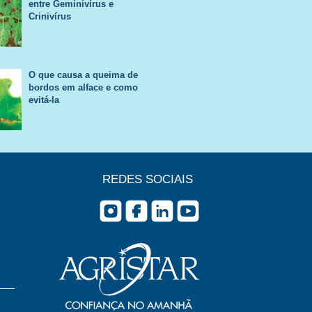
entre Geminivírus e
Crinivírus
O que causa a queima de
bordos em alface e como
evitá-la
REDES SOCIAIS