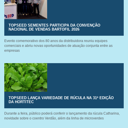
TOPSEED SEMENTES PARTICIPA DA CONVENÇÃO
NACIONAL DE VENDAS BARTOFIL 2026
Evento comemorativo dos 80 anos da distribuidora reuniu equipes
comerciais e abriu novas oportunidades de atuação conjunta entre as
empresas
TOPSEED LANÇA VARIEDADE DE RÚCULA NA 31ª EDIÇÃO
DA HORTITEC
Durante a feira, público poderá conferir o lançamento da rúcula Catharina,
novidade sobre o coentro Verdão, além da linha de microverdes