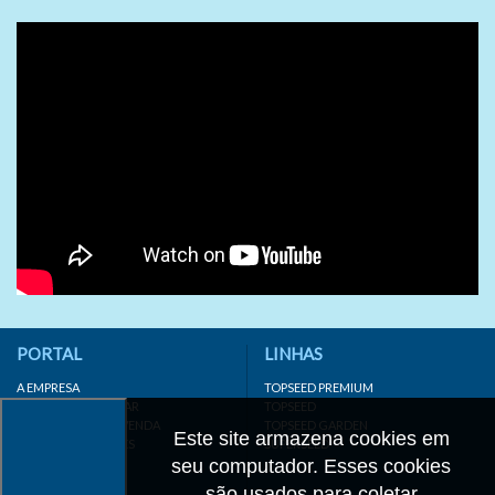
PORTAL
LINHAS
A EMPRESA
TOPSEED PREMIUM
INSTITUTO AGRISTAR
TOPSEED
DISTRIBUIDOR/REVENDA
TOPSEED GARDEN
Este site armazena cookies em
LINKS IMPORTANTES
SUPERSEED
CADASTRE-SE
seu computador. Esses cookies
MAPA DO SITE
são usados para coletar