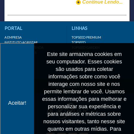
Continue Lendo...
PORTAL
LINHAS
A EMPRESA
TOPSEED PREMIUM
INSTITUTO AGRISTAR
TOPSEED
DISTRIBUIDOR/REVENDA
TOPSEED GARDEN
LINKS IMPORTANTES
SUPERSEED
Este site armazena cookies em
CADASTRE-SE
seu computador. Esses cookies
MAPA DO SITE
são usados para coletar
informações sobre como você
interage com nosso site e nos
ATENDIMENTO
permite lembrar de você. Usamos
CONTATO
essas informações para melhorar e
Aceitar!
personalizar sua experiência e
CADASTRO
para análises e métricas sobre
IMPRENSA
nossos visitantes, tanto nesse site
TRABALHE CONOSCO
quanto em outras mídias. Para