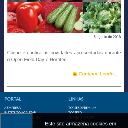
6 agosto de 2018
Clique e confira as novidades apresentadas durante
o Open Field Day e Hortitec.
Continue Lendo...
PORTAL
LINHAS
A EMPRESA
TOPSEED PREMIUM
INSTITUTO AGRISTAR
TOPSEED
DISTRIBUIDOR/REVENDA
TOPSEED GARDEN
LINKS IMPORTANTES
SUPERSEED
Este site armazena cookies em
CADASTRE-SE