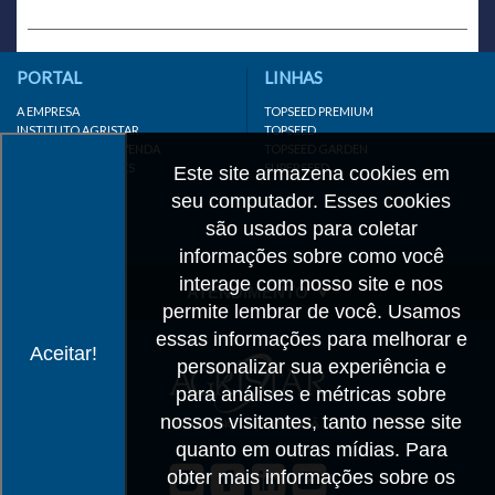
PORTAL
LINHAS
A EMPRESA
TOPSEED PREMIUM
INSTITUTO AGRISTAR
TOPSEED
DISTRIBUIDOR/REVENDA
TOPSEED GARDEN
LINKS IMPORTANTES
SUPERSEED
Este site armazena cookies em
CADASTRE-SE
seu computador. Esses cookies
MAPA DO SITE
são usados para coletar
informações sobre como você
interage com nosso site e nos
ATENDIMENTO
permite lembrar de você. Usamos
CONTATO
essas informações para melhorar e
Aceitar!
personalizar sua experiência e
CADASTRO
para análises e métricas sobre
IMPRENSA
nossos visitantes, tanto nesse site
TRABALHE CONOSCO
quanto em outras mídias. Para
obter mais informações sobre os
Matriz SP