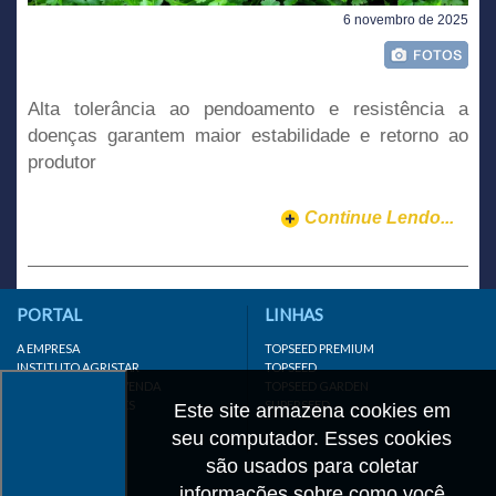
6 novembro de 2025
Alta tolerância ao pendoamento e resistência a
doenças garantem maior estabilidade e retorno ao
produtor
Continue Lendo...
PORTAL
LINHAS
A EMPRESA
TOPSEED PREMIUM
INSTITUTO AGRISTAR
TOPSEED
DISTRIBUIDOR/REVENDA
TOPSEED GARDEN
LINKS IMPORTANTES
SUPERSEED
Este site armazena cookies em
CADASTRE-SE
seu computador. Esses cookies
MAPA DO SITE
são usados para coletar
informações sobre como você