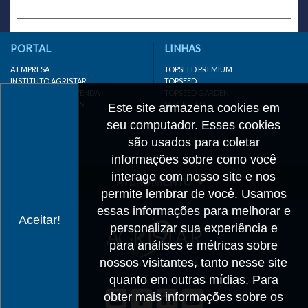
PORTAL
LINHAS
A EMPRESA
TOPSEED PREMIUM
INSTITUTO AGRISTAR
TOPSEED
DISTRIBUIDOR/REVENDA
TOPSEED GARDEN
LINKS IMPORTANTES
SUPERSEED
Este site armazena cookies em
CADASTRE-SE
seu computador. Esses cookies
MAPA DO SITE
são usados para coletar
informações sobre como você
interage com nosso site e nos
ATENDIMENTO
permite lembrar de você. Usamos
CONTATO
essas informações para melhorar e
Aceitar!
personalizar sua experiência e
CADASTRO
para análises e métricas sobre
IMPRENSA
nossos visitantes, tanto nesse site
TRABALHE CONOSCO
quanto em outras mídias. Para
obter mais informações sobre os
Matriz SP