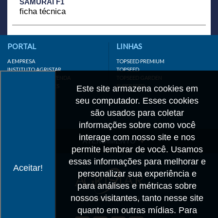
SAMURAI F1
ficha técnica
PORTAL
LINHAS
A EMPRESA
TOPSEED PREMIUM
INSTITUTO AGRISTAR
TOPSEED
DISTRIBUIDOR/REVENDA
TOPSEED GARDEN
LINKS IMPORTANTES
SUPERSEED
Este site armazena cookies em
CADASTRE-SE
seu computador. Esses cookies
MAPA DO SITE
são usados para coletar
informações sobre como você
interage com nosso site e nos
ATENDIMENTO
permite lembrar de você. Usamos
CONTATO
essas informações para melhorar e
Aceitar!
personalizar sua experiência e
CADASTRO
para análises e métricas sobre
IMPRENSA
nossos visitantes, tanto nesse site
TRABALHE CONOSCO
quanto em outras mídias. Para